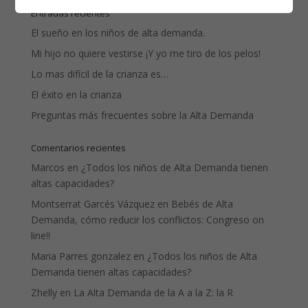
Entradas recientes
El sueño en los niños de alta demanda.
Mi hijo no quiere vestirse ¡Y yo me tiro de los pelos!
Lo mas difícil de la crianza es…
El éxito en la crianza
Preguntas más frecuentes sobre la Alta Demanda
Comentarios recientes
Marcos
en
¿Todos los niños de Alta Demanda tienen
altas capacidades?
Montserrat Garcés Vázquez
en
Bebés de Alta
Demanda, cómo reducir los conflictos: Congreso on
line!!
Maria Parres gonzalez
en
¿Todos los niños de Alta
Demanda tienen altas capacidades?
Zhelly
en
La Alta Demanda de la A a la Z: la R