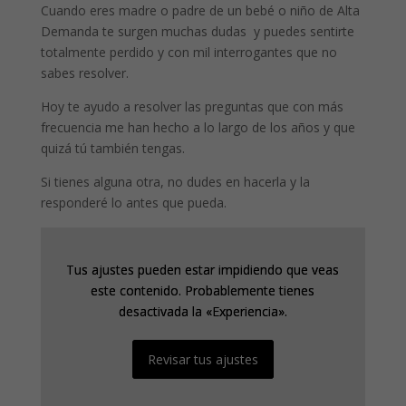
Cuando eres madre o padre de un bebé o niño de Alta
Demanda te surgen muchas dudas y puedes sentirte
totalmente perdido y con mil interrogantes que no
sabes resolver.
Hoy te ayudo a resolver las preguntas que con más
frecuencia me han hecho a lo largo de los años y que
quizá tú también tengas.
Si tienes alguna otra, no dudes en hacerla y la
responderé lo antes que pueda.
Tus ajustes pueden estar impidiendo que veas
Tus ajustes pueden estar impidiendo que veas
este contenido. Probablemente tienes
este contenido. Probablemente tienes
desactivada la «Experiencia».
desactivada la «Experiencia».
Revisar tus ajustes
Revisar tus ajustes