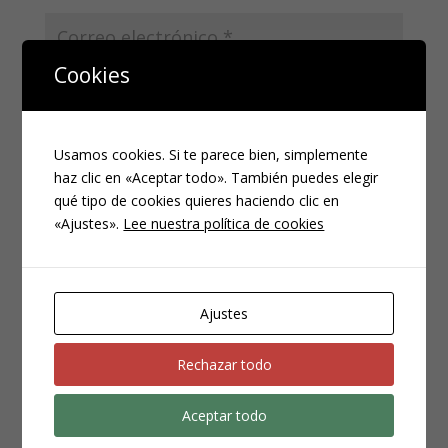
Cookies
Guarda mi nombre, correo electrónico y web en
Usamos cookies. Si te parece bien, simplemente
este navegador para la próxima vez que comente.
haz clic en «Aceptar todo». También puedes elegir
qué tipo de cookies quieres haciendo clic en
«Ajustes».
Lee nuestra política de cookies
Ajustes
Rechazar todo
Aceptar todo