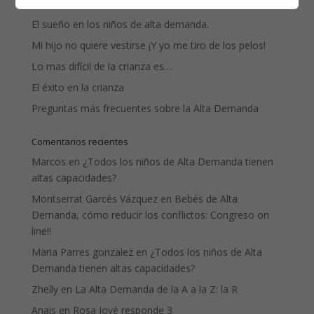
Entradas recientes
El sueño en los niños de alta demanda.
Mi hijo no quiere vestirse ¡Y yo me tiro de los pelos!
Lo mas difícil de la crianza es…
El éxito en la crianza
Preguntas más frecuentes sobre la Alta Demanda
Comentarios recientes
Marcos
en
¿Todos los niños de Alta Demanda tienen
altas capacidades?
Montserrat Garcés Vázquez
en
Bebés de Alta
Demanda, cómo reducir los conflictos: Congreso on
line!!
Maria Parres gonzalez
en
¿Todos los niños de Alta
Demanda tienen altas capacidades?
Zhelly
en
La Alta Demanda de la A a la Z: la R
Anais
en
Rosa Jové responde 3