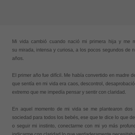
Mi vida cambió cuando nació mi primera hija y me 
su mirada, intensa y curiosa, a los pocos segundos de 
años.
El primer año fue difícil. Me había convertido en madre d
que sentía en mi vida era caos, descontrol, desaproba
extremo que me impedía pensar y sentir con claridad.
En aquel momento de mi vida se me plantearon dos op
sociedad para todos los bebés, ese que te dice lo que de
o seguir mi instinto, conectarme con mi yo más profund
indicarme con claridad lo que verdaderamente necesitaba