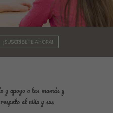
¡SUSCRÍBETE AHORA!
o y apoyo a las mamás y
respeto al niño y sus