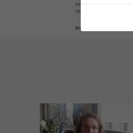
Hemos disfrutado mucho de 
Muchísimas gracias por tod
Blanca González de Zarate