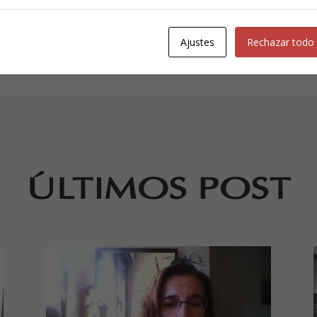
este camino que no es fácil y tener apoyos y referentes en él,
o!!
Ajustes
Rechazar todo
ÚLTIMOS POST