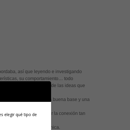
bordaba, así que leyendo e investigando
cterísticas, su comportamiento… todo
a mi instinto y a muchas de las ideas que
ta Demanda me dotó de una buena base y una
nder a mi hijo.
nte satisfactorio sentir la conexión tan
s elegir qué tipo de
amilia que nos enseñó Mónica.