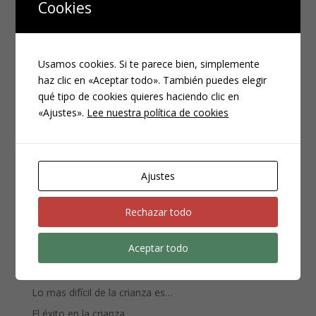
Cookies
Guarda mi nombre, correo electrónico y web en
este navegador para la próxima vez que comente.
Usamos cookies. Si te parece bien, simplemente
haz clic en «Aceptar todo». También puedes elegir
qué tipo de cookies quieres haciendo clic en
«Ajustes».
Lee nuestra política de cookies
Ajustes
Rechazar todo
Entradas recientes
Aceptar todo
El sueño en los niños de alta demanda.
Mi hijo no quiere vestirse ¡Y yo me tiro de los pelos!
Lo mas difícil de la crianza es…
El éxito en la crianza