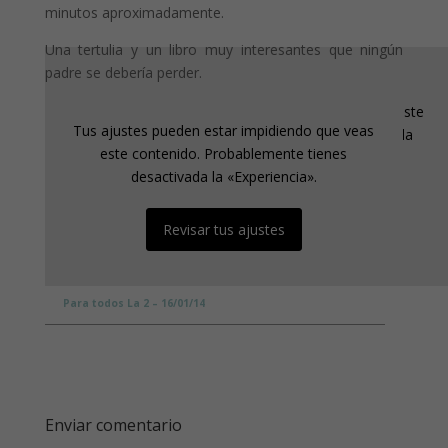
minutos aproximadamente.
Una tertulia y un libro muy interesantes que ningún
padre se debería perder.
Tus ajustes pueden estar impidiendo que veas este
Tus ajustes pueden estar impidiendo que veas
contenido. Probablemente tienes desactivada la
este contenido. Probablemente tienes
«Experiencia».
desactivada la «Experiencia».
Revisar tus ajustes
Revisar tus ajustes
Para todos La 2 – 16/01/14
Enviar comentario