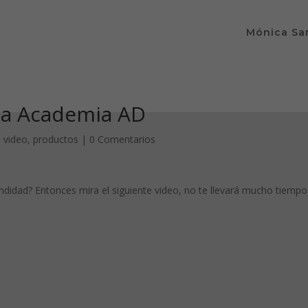
Mónica Sa
la Academia AD
 video
,
productos
|
0 Comentarios
didad? Entonces mira el siguiente video, no te llevará mucho tiempo
idiendo que veas este contenido. Probablemente tienes
esactivada la «Experiencia».