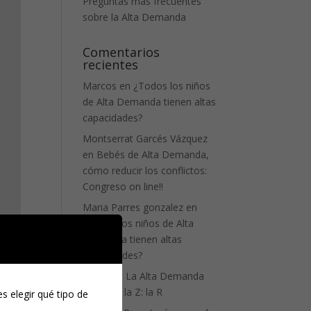
Preguntas más frecuentes
sobre la Alta Demanda
Comentarios
recientes
Marcos
en
¿Todos los niños
de Alta Demanda tienen altas
capacidades?
Montserrat Garcés Vázquez
en
Bebés de Alta Demanda,
cómo reducir los conflictos:
Congreso on line!!
Maria Parres gonzalez
en
¿Todos los niños de Alta
Demanda tienen altas
capacidades?
Zhelly
en
La Alta Demanda
de la A a la Z: la R
s elegir qué tipo de