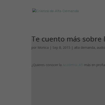
Te cuento más sobre 
por
Monica
|
Sep 8, 2015
|
alta demanda
,
audio
¿Quieres conocer la
Academia AD
más en profun
Tus ajustes pueden estar imp
d