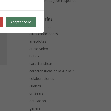
Anais
en
Rosa Jové responde
3
Categorías
Aceptar todo
alta demanda
altas capacidades
anécdotas
audio video
bebés
características
características de la A a la Z
colaboraciones
crianza
dr. Sears
educación
general