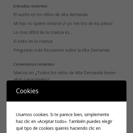
Entradas recientes
El sueño en los niños de alta demanda.
Mi hijo no quiere vestirse ¡Y yo me tiro de los pelos!
Lo mas difícil de la crianza es…
El éxito en la crianza
Preguntas más frecuentes sobre la Alta Demanda
Comentarios recientes
Marcos
en
¿Todos los niños de Alta Demanda tienen
altas capacidades?
Montserrat Garcés Vázquez
en
Bebés de Alta
Cookies
Demanda, cómo reducir los conflictos: Congreso on
line!!
Maria Parres gonzalez
en
¿Todos los niños de Alta
Usamos cookies. Si te parece bien, simplemente
Demanda tienen altas capacidades?
haz clic en «Aceptar todo». También puedes elegir
Zhelly
en
La Alta Demanda de la A a la Z: la R
qué tipo de cookies quieres haciendo clic en