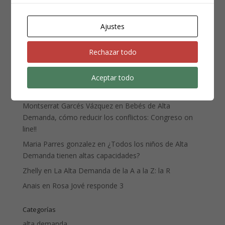
Lo mas difícil de la crianza es…
El éxito en la crianza
Ajustes
Preguntas más frecuentes sobre la Alta Demanda
Rechazar todo
Comentarios recientes
Aceptar todo
Marcos
en
¿Todos los niños de Alta Demanda tienen
altas capacidades?
Montserrat Garcés Vázquez
en
Bebés de Alta
Demanda, cómo reducir los conflictos: Congreso on
line!!
Maria Parres gonzalez
en
¿Todos los niños de Alta
Demanda tienen altas capacidades?
Zhelly
en
La Alta Demanda de la A a la Z: la R
Anais
en
Rosa Jové responde 3
Categorías
alta demanda