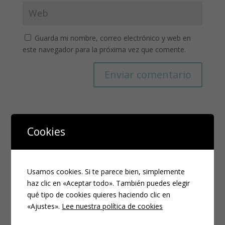
Guarda mi nombre, correo electrónico y web en
este navegador para la próxima vez que comente.
Cookies
Usamos cookies. Si te parece bien, simplemente
haz clic en «Aceptar todo». También puedes elegir
Entradas recientes
qué tipo de cookies quieres haciendo clic en
El sueño en los niños de alta demanda.
«Ajustes».
Lee nuestra política de cookies
Mi hijo no quiere vestirse ¡Y yo me tiro de los pelos!