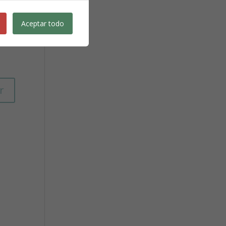
r
Aceptar todo
r