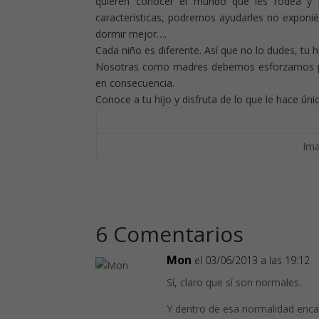
quieren conocer el mundo que les rodea y 
características, podremos ayudarles no exponi
dormir mejor….
Cada niño es diferente.
Así que no lo dudes, tu 
Nosotras como madres debemos esforzarnos por
en consecuencia.
Conoce a tu hijo y disfruta de lo que le hace úni
Ima
6 Comentarios
Mon
el 03/06/2013 a las 19:12
Sí, claro que sí son normales.
Y dentro de esa normalidad enc