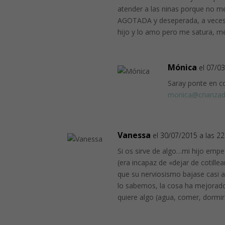
atender a las ninas porque no me
AGOTADA y deseperada, a veces 
hijo y lo amo pero me satura, m
Mónica
el 07/0
Saray ponte en c
monica@crianza
Vanessa
el 30/07/2015 a las 22
Si os sirve de algo…mi hijo emp
(era incapaz de «dejar de cotille
que su nerviosismo bajase casi al
lo sabemos, la cosa ha mejorado 
quiere algo (agua, comer, dormi