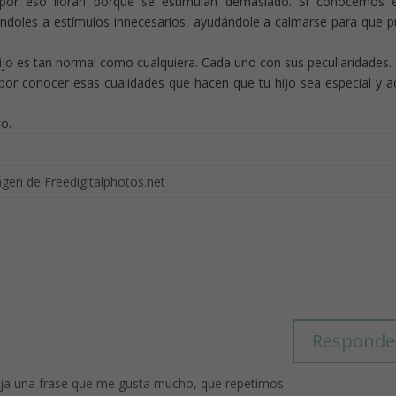
por eso lloran porque se estimulan demasiado. Si conocemos e
éndoles a estímulos innecesarios, ayudándole a calmarse para que 
hijo es tan normal como cualquiera. Cada uno con sus peculiaridades.
 conocer esas cualidades que hacen que tu hijo sea especial y a
co.
gen de Freedigitalphotos.net
Responde
aja una frase que me gusta mucho, que repetimos