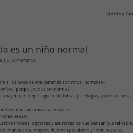
Mónica Sa
da es un niño normal
za
|
6 Comentarios
sobre si los niños de alta demanda son niños «normales»
confusa, porque ¿qué es ser normal?
ayoría, o lo que alguien (pediatras, psicólogos, y otros especiali
no tenemos nuestras características.
varias etapas:
. Están nerviosas, agotadas y asustadas porque piensan que tal vez su
a demanda en su mayoría duermen poquísimo y lloran bastante.