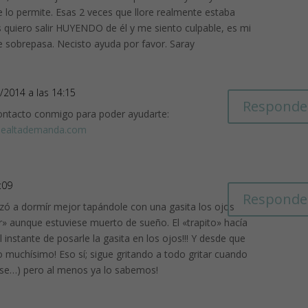
 lo permite. Esas 2 veces que llore realmente estaba
quiero salir HUYENDO de él y me siento culpable, es mi
e sobrepasa. Necisto ayuda por favor. Saray
3/2014 a las 14:15
Responde
ontacto conmigo para poder ayudarte:
dealtademanda.com
:09
Responde
ezó a dormír mejor tapándole con una gasita los ojos
ar» aunque estuviese muerto de sueño. El «trapito» hacía
 instante de posarle la gasita en los ojos!!! Y desde que
muchísimo! Eso sí; sigue gritando a todo gritar cuando
rse…) pero al menos ya lo sabemos!