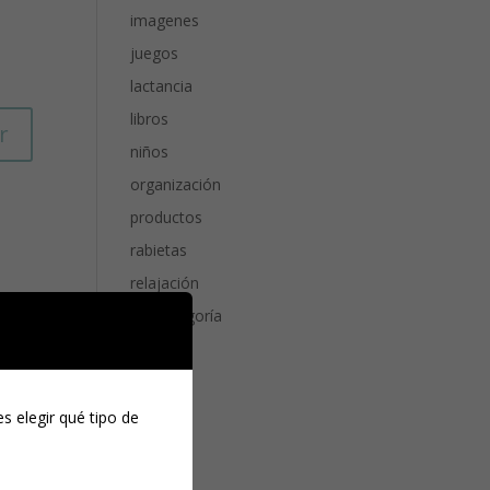
imagenes
juegos
lactancia
libros
r
niños
organización
productos
rabietas
relajación
Sin categoría
sueño
s elegir qué tipo de