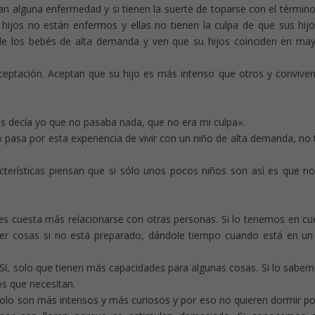
an alguna enfermedad y si tienen la suerte de toparse con el término
hijos no están enfermos y ellas no tienen la culpa de que sus hij
 de los bebés de alta demanda y ven que su hijos coinciden en ma
eptación. Aceptan que su hijo es más intenso que otros y convive
a os decía yo que no pasaba nada, que no era mi culpa».
pasa por esta experiencia de vivir con un niño de alta demanda, no 
erísticas piensan que si sólo unos pocos niños son así es que n
les cuesta más relacionarse con otras personas. Si lo tenemos en cu
er cosas si no está preparado, dándole tiempo cuando está en un 
Sí, solo que tienen más capacidades para algunas cosas. Si lo sabem
s que necesitan.
solo son más intensos y más curiosos y por eso no quieren dormir p