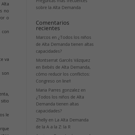
Preguntas más frecuentes
 Alta
sobre la Alta Demanda
os no
yor o
Comentarios
recientes
n con
Marcos
en
¿Todos los niños
de Alta Demanda tienen altas
capacidades?
te va
Montserrat Garcés Vázquez
en
Bebés de Alta Demanda,
o son
cómo reducir los conflictos:
Congreso on line!!
Maria Parres gonzalez
en
enta,
¿Todos los niños de Alta
sitio
Demanda tienen altas
capacidades?
os le
Zhelly
en
La Alta Demanda
de la A a la Z: la R
orque