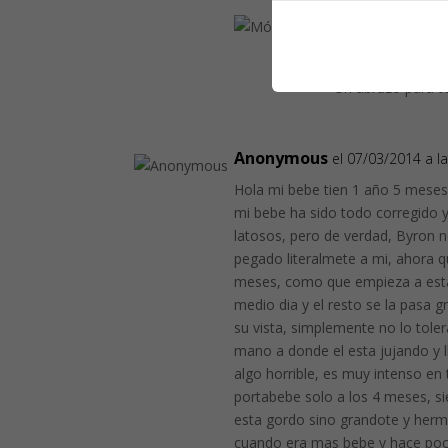
Mónica
el 08/0
Muchas gracias 
Un abrazo para to
Anonymous
el 07/03/2014 a l
Hola mi bebe tien 1 año 5 meses
mi bebe ha sido todo corregido 
latosos, pero de verdad, Byron
pegado literalmete a mi, ahora q
meses, como que empieza a esta
medio dia y el resto se la pasa
su vista, simplemente no lo tole
mano a donde el esta jujando y 
algo horrible, es muy intenso en
portabebe solo a los 4 meses, s
esta gordo sino grandote y her
cuando era mas bebe y hace poco