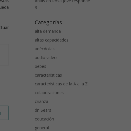
stas
Anais
en
Rosa Jové responde
pueda
3
Categorías
ctuar
alta demanda
altas capacidades
anécdotas
audio video
bebés
características
características de la A a la Z
colaboraciones
crianza
dr. Sears
r
educación
general