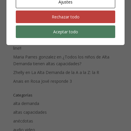
Ajustes
Comentarios recientes
Rechazar todo
Marcos
en
¿Todos los niños de Alta Demanda tienen
altas capacidades?
Aceptar todo
Montserrat Garcés Vázquez
en
Bebés de Alta
Demanda, cómo reducir los conflictos: Congreso on
line!!
Maria Parres gonzalez
en
¿Todos los niños de Alta
Demanda tienen altas capacidades?
Zhelly
en
La Alta Demanda de la A a la Z: la R
Anais
en
Rosa Jové responde 3
Categorías
alta demanda
altas capacidades
anécdotas
audio video