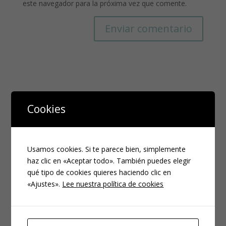
este navegador para la próxima vez que comente.
Cookies
Entradas recientes
Usamos cookies. Si te parece bien, simplemente
El sueño en los niños de alta demanda.
haz clic en «Aceptar todo». También puedes elegir
qué tipo de cookies quieres haciendo clic en
Mi hijo no quiere vestirse ¡Y yo me tiro de los pelos!
«Ajustes».
Lee nuestra política de cookies
Lo mas difícil de la crianza es…
El éxito en la crianza
Preguntas más frecuentes sobre la Alta Demanda