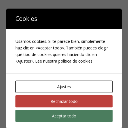
Cookies
Enviar comentario
Tu dirección de correo electrónico no será publicada.
Los campos obligatorios están marcados con
*
Usamos cookies. Si te parece bien, simplemente
haz clic en «Aceptar todo». También puedes elegir
qué tipo de cookies quieres haciendo clic en
«Ajustes».
Lee nuestra política de cookies
Ajustes
Rechazar todo
Aceptar todo