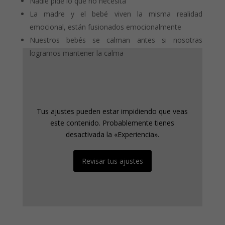
Nadie pide lo que no necesita
La madre y el bebé viven la misma realidad
emocional, están fusionados emocionalmente
Nuestros bebés se calman antes si nosotras
logramos mantener la calma
Tus ajustes pueden estar impidiendo que veas
este contenido. Probablemente tienes
Tus ajustes pueden estar impidiendo que veas
desactivada la «Experiencia».
este contenido. Probablemente tienes
desactivada la «Experiencia».
Revisar tus ajustes
Revisar tus ajustes