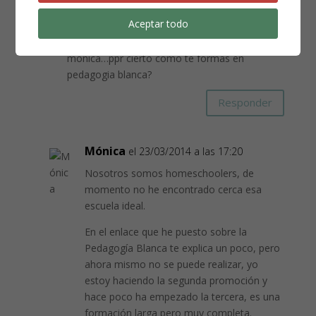
implicados y formados ..pickler montessori
Aceptar todo
freinet..que junto con las familias creen que
otra escuela publica es posible….vgracias
monica…ppr cierto como te formas en
pedagogia blanca?
Responder
Mónica
el 23/03/2014 a las 17:20
Nosotros somos homeschoolers, de
momento no he encontrado cerca esa
escuela ideal.
En el enlace que he puesto sobre la
Pedagogía Blanca te explica un poco, pero
ahora mismo no se puede realizar, yo
estoy haciendo la segunda promoción y
hace poco ha empezado la tercera, es una
formación larga pero muy completa.