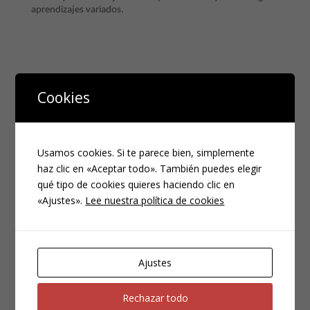
aprendizajes variados.
2 Comentarios
Cookies
Anonymous
el 23/03/2014 a las 17:16
Super interesante..te sigo hace tiempo..que
suerte encontrarte..tengo hijo tres años y
Usamos cookies. Si te parece bien, simplemente
medio de alta demanda y altas capacidades..no
haz clic en «Aceptar todo». También puedes elegir
encajamos en la escuela tradicional que creo
qué tipo de cookies quieres haciendo clic en
es un desastre y un engaño..esta en casa con
«Ajustes».
Lee nuestra política de cookies
nosotros..mucho esfuerzo familiar
emocional..ahora despues de busqueda intensa
por mi zona..girona encontramos escuela
publica con pedagogia lenta…tal vez
Ajustes
intentemos probar..respetan ritmos del niño de
verdad..no timbres no filas no deberes no
Rechazar todo
notas..no libros..un gran esfuerzo de maestros