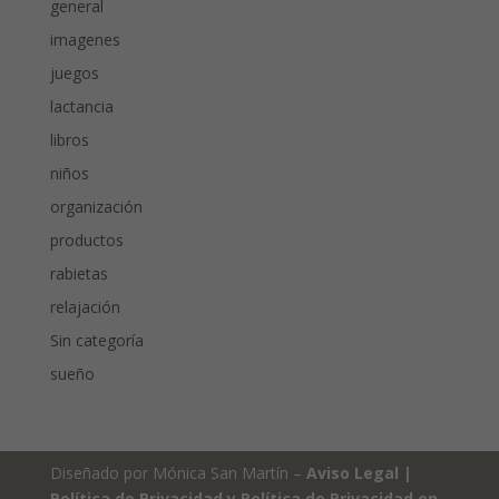
general
imagenes
juegos
lactancia
libros
niños
organización
productos
rabietas
relajación
Sin categoría
sueño
Diseñado por Mónica San Martín –
Aviso Legal
|
Política de Privacidad y Política de Privacidad en