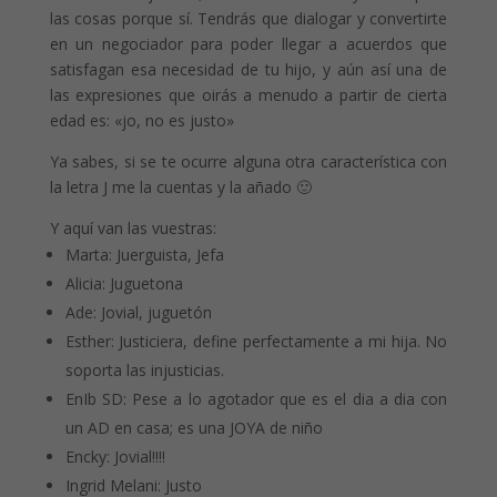
las cosas porque sí. Tendrás que dialogar y convertirte
en un negociador para poder llegar a acuerdos que
satisfagan esa necesidad de tu hijo, y aún así una de
las expresiones que oirás a menudo a partir de cierta
edad es: «jo, no es justo»
Ya sabes, si se te ocurre alguna otra característica con
la letra J me la cuentas y la añado 🙂
Y aquí van las vuestras:
Marta:
Juerguista, Jefa
Alicia:
Juguetona
Ade:
Jovial, juguetón
Esther:
Justiciera, define perfectamente a mi hija. No
soporta las injusticias.
EnIb SD:
Pese a lo agotador que es el dia a dia con
un AD en casa; es una JOYA de niño
Encky:
Jovial!!!!
Ingrid Melani:
Justo