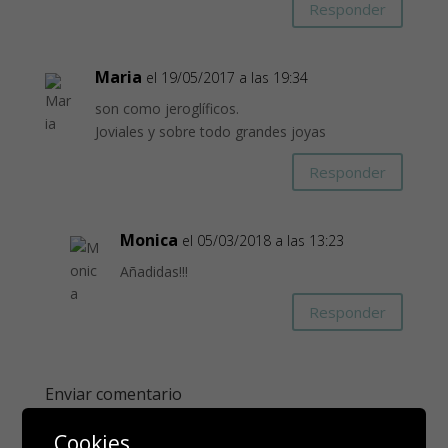
Responder
Maria
el 19/05/2017 a las 19:34
son como jeroglíficos.
Joviales y sobre todo grandes joyas
Responder
Monica
el 05/03/2018 a las 13:23
Añadidas!!!
Responder
Enviar comentario
Tu dirección de correo electrónico no será publicada.
Cookies
Los campos obligatorios están marcados con
*