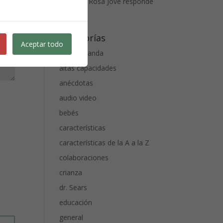
Anais
en
Rosa Jové responde
3
Categorías
Aceptar todo
alta demanda
altas capacidades
anécdotas
audio video
bebés
características
características de la A a la Z
colaboraciones
crianza
dr. Sears
educación
general