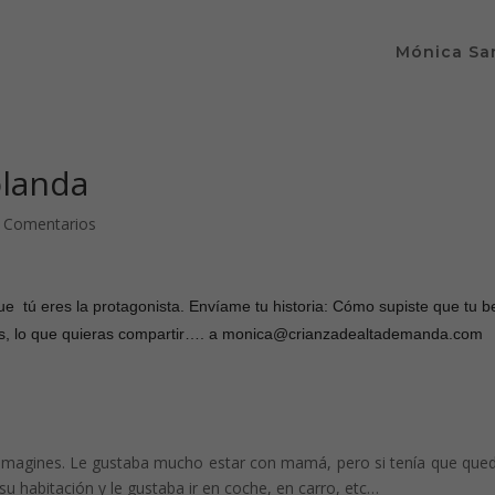
Mónica Sa
olanda
 Comentarios
ue tú eres la protagonista. Envíame tu historia: Cómo supiste que tu 
dos, lo que quieras compartir…. a monica@crianzadealtademanda.com
e imagines. Le gustaba mucho estar con mamá, pero si tenía que que
u habitación y le gustaba ir en coche, en carro, etc…