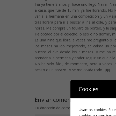
Iria ya tiene 8 años y hace uno llegó Naira…Nair
a casa, que fué de 15 min. ya fué llorando. No 
ver a la hermana en una competición y un viaje 
tras llorera para ir a buscar a Iria al cole, y pa
horas. Me compré un foulard de porteo, y le s
He optado por el colecho, o eso o no dormir, m
Es una niña que llora, a veces me pregunto si l
los meses ha ido mejorando, se calma un poc
puesto el dvd desde los 5 meses…y me ha res
atender a la hermana y poder seguir sin que ell
No ha sido fácil, de momento, pero a veces l
besito o un abrazo…y se me olvida todo…jijiji.
Cookies
Enviar comentario
Tu dirección de correo electrónico no será publi
Usamos cookies. Si te
cookies quieres hacien