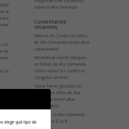
Preguntas más frecuentes
pital
sobre la Alta Demanda
mos a
orera
Comentarios
todas
recientes
Marcos
en
¿Todos los niños
de Alta Demanda tienen altas
….Con
capacidades?
le he
Montserrat Garcés Vázquez
poder
en
Bebés de Alta Demanda,
cómo reducir los conflictos:
dá un
Congreso on line!!
Maria Parres gonzalez
en
¿Todos los niños de Alta
Demanda tienen altas
capacidades?
Zhelly
en
La Alta Demanda
de la A a la Z: la R
s elegir qué tipo de