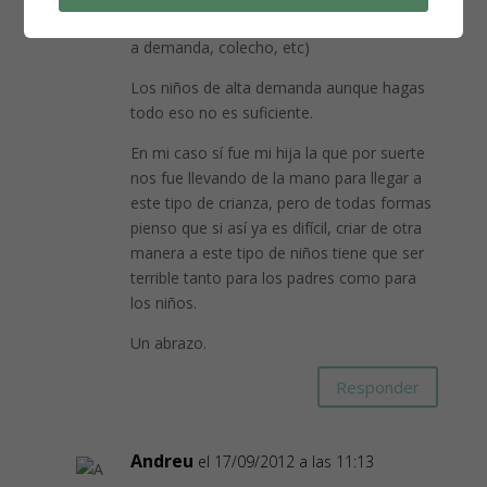
han tenido cubiertas sus necesidades (teta
a demanda, colecho, etc)
Los niños de alta demanda aunque hagas
todo eso no es suficiente.
En mi caso sí fue mi hija la que por suerte
nos fue llevando de la mano para llegar a
este tipo de crianza, pero de todas formas
pienso que si así ya es difícil, criar de otra
manera a este tipo de niños tiene que ser
terrible tanto para los padres como para
los niños.
Un abrazo.
Responder
Andreu
el 17/09/2012 a las 11:13