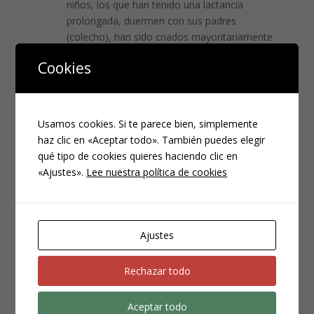
niños, los que han tenido una lactancia
prolongada, duermen con sus padres
(colecho), han sido criados mayoritariamente
por sus padres, no por la guardería, y no se ha
Cookies
dejado llorar sin consuelo, son niños de alta
demanda.
Lo que me hace preguntar ¿es este tipo de
crianza la que hace que nuestros hijos sean de
Usamos cookies. Si te parece bien, simplemente
alta demanda (mas espabilados, je,je)? ¿O es
haz clic en «Aceptar todo». También puedes elegir
que como son niños de alta demanda nos
qué tipo de cookies quieres haciendo clic en
inclinamos más por este tipo de crianza?
«Ajustes».
Lee nuestra política de cookies
Responder
Ajustes
Mónica
el 14/09/2012 a las 21:51
Andreu pues yo hasta ahora me he
Rechazar todo
encontrado todo lo contrario.
He visto muchas mamás tener claro que si
Aceptar todo
sus hijos son tranquilos es porque siempre