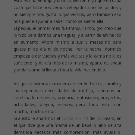
Esto es una ventaja y un inconveniente ya que en cada
cosa que hace nos vemos reflejados uno de los dos y
no siempre nos gusta lo que vemos, pero también eso
nos puede ayudar a saber cómo se siente ella.
El peque, el primer mes fue tranquilísimo, (yo creo que
lo hizo para darnos una tregua), y a partir de ahí ha ido
en aumento. Ahora mismo a sus 8 meses no para
quieto ni de día ni de noche. Por la noche, dormido
empieza a dar vueltas y más vueltas y la cama no le es
suficiente y de día más de lo mismo, aparte de andar
y andar como si llevara toda la vida haciéndolo.
Así que si unimos la manera de ser de toda la familia y
las imperiosas necesidades de mi hija, tenemos un
combinado de prisas, urgencia, entusiamo, proyectos,
actividades, alegría, nervios….pero todo esto con
mucho, mucho amor.
Si a esto le añadimos el
consejo nº 19
del Dr. Sears, en
el que dice que una mamá de un bebé o niño de alta
demanda necesita más comprensión, más ayuda y