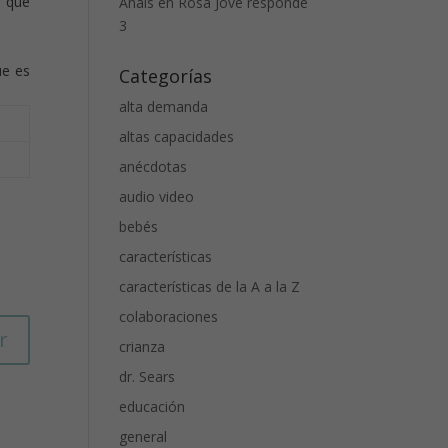
n que
Anais
en
Rosa Jové responde
3
ue es
Categorías
alta demanda
altas capacidades
anécdotas
audio video
bebés
características
características de la A a la Z
colaboraciones
r
crianza
dr. Sears
educación
general