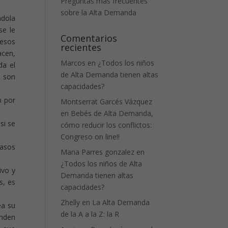
Preguntas más frecuentes
sobre la Alta Demanda
ndola
se le
Comentarios
esos
recientes
acen,
Marcos
en
¿Todos los niños
da el
de Alta Demanda tienen altas
o son
capacidades?
n por
Montserrat Garcés Vázquez
en
Bebés de Alta Demanda,
si se
cómo reducir los conflictos:
Congreso on line!!
casos
Maria Parres gonzalez
en
¿Todos los niños de Alta
ivo y
Demanda tienen altas
s, es
capacidades?
Zhelly
en
La Alta Demanda
ea su
de la A a la Z: la R
enden