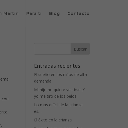
n Martín
Para ti
Blog
Contacto
Entradas recientes
El sueño en los niños de alta
 tema
demanda.
Mi hijo no quiere vestirse ¡Y
yo me tiro de los pelos!
o con
Lo mas difícil de la crianza
es…
ente,
El éxito en la crianza
r.