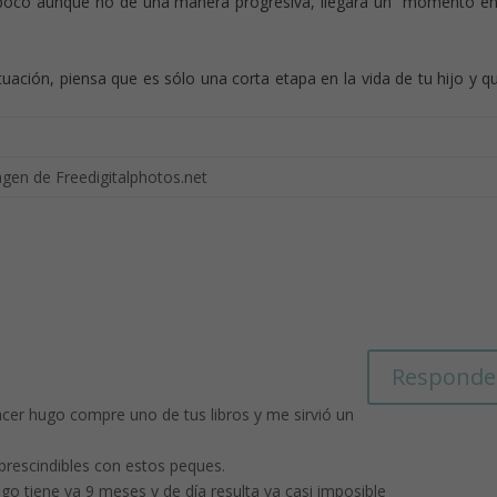
a poco aunque no de una manera progresiva, llegará un momento e
uación, piensa que es sólo una corta etapa en la vida de tu hijo y q
.
gen de Freedigitalphotos.net
Responde
cer hugo compre uno de tus libros y me sirvió un
prescindibles con estos peques.
go tiene ya 9 meses y de día resulta ya casi imposible