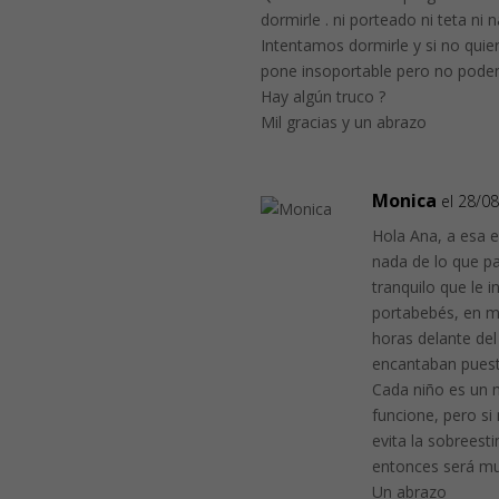
dormirle . ni porteado ni teta ni n
Intentamos dormirle y si no quie
pone insoportable pero no podem
Hay algún truco ?
Mil gracias y un abrazo
Monica
el 28/0
Hola Ana, a esa 
nada de lo que p
tranquilo que le i
portabebés, en m
horas delante del
encantaban puest
Cada niño es un 
funcione, pero s
evita la sobreest
entonces será muc
Un abrazo