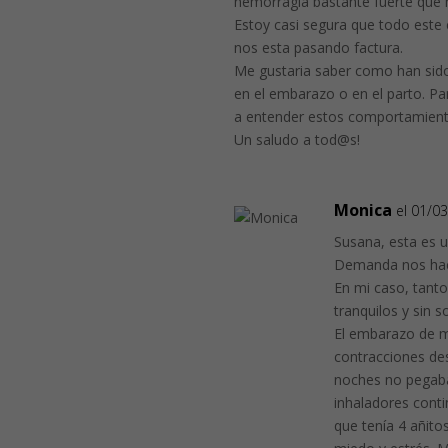
hemorragia bastante fuerte que m
Estoy casi segura que todo este 
nos esta pasando factura.
Me gustaria saber como han sido
en el embarazo o en el parto. 
a entender estos comportamient
Un saludo a tod@s!
Monica
el 01/0
Susana, esta es 
Demanda nos ha
En mi caso, tant
tranquilos y sin 
El embarazo de m
contracciones de
noches no pegaba
inhaladores conti
que tenía 4 añit