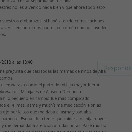
e llevo a estar separada de mis niñas.
estrés no les a venido nada bien y que ahora todo esto
 vuestros embarazos, si habéis tenido complicaciones
Para ver si encontramos puntos en común que nos ayuden
os.
3/2018 a las 18:40
Responde
una pregunta que casi todas las mamás de niños de Alta
cemos.
o el embarazo como el parto de mi hija mayor fueron
sobresaltos. Mi hija es de Altísima Demanda-
i hijo pequeño en cambio fue más complicado:
sde el 4º mes, asma y muchísima medicación. Por las
 ojo por la tos que me daba el asma y tomaba
nuamente. Eso unido a tener que cuidar a mi hija mayor
os y me demandaba atención a todas horas. Pasé mucho