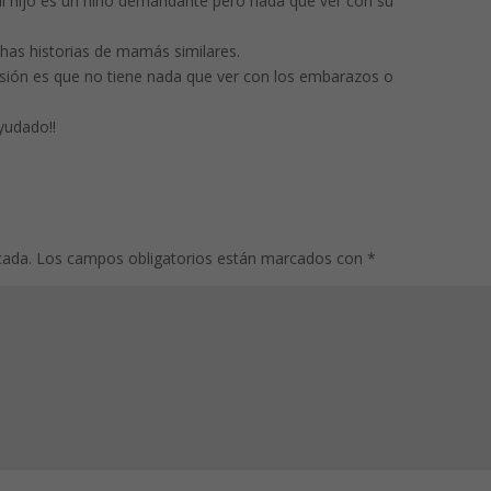
Mi hijo es un niño demandante pero nada que ver con su
as historias de mamás similares.
usión es que no tiene nada que ver con los embarazos o
yudado!!
cada.
Los campos obligatorios están marcados con
*