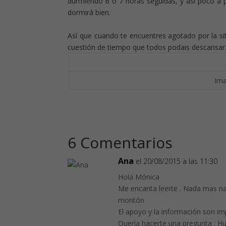
durmiendo 6 ó 7 horas seguidas, y así poco 
dormirá bien.
Así que cuando te encuentres agotado por la sit
cuestión de tiempo que todos podais descansar
Ima
6 Comentarios
Ana
el 20/08/2015 a las 11:30
Hola Mónica
Me encanta leerte . Nada mas na
montón
El apoyo y la información son im
Quería hacerte una pregunta : Hu