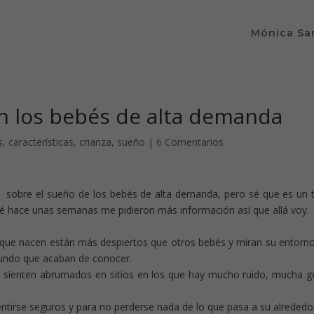
Mónica Sa
en los bebés de alta demanda
s
,
características
,
crianza
,
sueño
|
6 Comentarios
) sobre el sueño de los bebés de alta demanda, pero sé que es un
é hace unas semanas me pidieron más información así que allá voy.
ue nacen están más despiertos que otros bebés y miran su entorn
mundo que acaban de conocer.
 sienten abrumados en sitios en los que hay mucho ruido, mucha g
ntirse seguros y para no perderse nada de lo que pasa a su alrededo