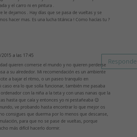
ada y el carro ni en pintura .
re le dejamos . Hay días que se pasa de vueltas y se
os hacer mas. Es una lucha titánica ! Como hacías tu ?
8/2015 a las 17:45
Responde
edad quieren comerse el mundo y no quieren perderse
asa a su alrededor. Mi recomendación es un ambiente
ncite a bajar el ritmo, o un paseo tranquilo en
i caso era lo que solía funcionar, también me pasaba
 ordenador con la niña a la teta y con unas nanas que la
as hasta que caía y entonces yo ni pestañeaba 😉
mundo, ve probando hasta encontrar lo que mejor os
i no consigues que duerma por lo menos que descanse,
imulación, para que no se pase de vueltas, porque
ho más difícil hacerlo dormir.