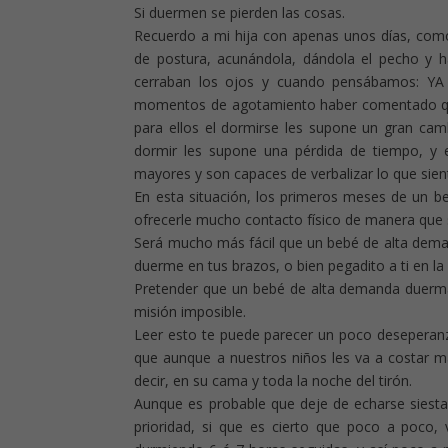
Si duermen se pierden las cosas.
Recuerdo a mi hija con apenas unos días, como
de postura, acunándola, dándola el pecho y 
cerraban los ojos y cuando pensábamos: YA
momentos de agotamiento haber comentado que p
para ellos el dormirse les supone un gran ca
dormir les supone una pérdida de tiempo, y
mayores y son capaces de verbalizar lo que sien
En esta situación, los primeros meses de un b
ofrecerle mucho contacto físico de manera que
Será mucho más fácil que un bebé de alta demand
duerme en tus brazos, o bien pegadito a ti en l
Pretender que un bebé de alta demanda duerma 
misión imposible.
Leer esto te puede parecer un poco deseperanz
que aunque a nuestros niños les va a costar m
decir, en su cama y toda la noche del tirón.
Aunque es probable que deje de echarse siesta
prioridad, si que es cierto que poco a poco