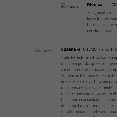
Monica
el 05/0
Mar ¿puedes mira
luces fuertes, so
hacerla sentirse m
Un abrazo Mar.
Susana
el 10/12/2017 a las 14:
Hola, he leido vuestros comentar
multiplica por dos pues son gem
siento, o nos sentimos, mi pareja
Yo tuve un hembarazo bastante c
que acabe en la UCI… o sea un 
mucho estrés y practicamente no
muchos medicamentos, entre ellos
tenia mucha ansiedad, miedo de
dos chiquitinas nacieran cuanto a
Para terminar un parto prematur