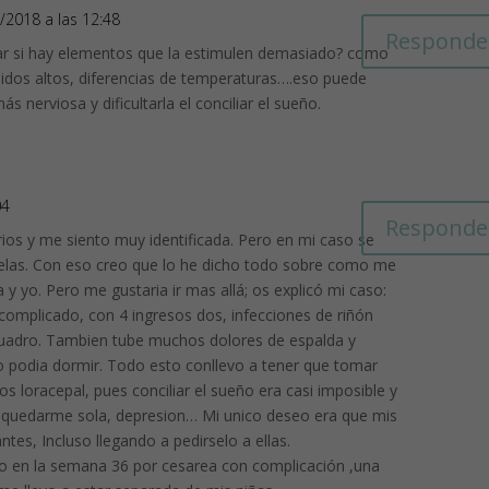
3/2018 a las 12:48
Responde
r si hay elementos que la estimulen demasiado? como
nidos altos, diferencias de temperaturas….eso puede
ás nerviosa y dificultarla el conciliar el sueño.
04
Responde
ios y me siento muy identificada. Pero en mi caso se
elas. Con eso creo que lo he dicho todo sobre como me
 y yo. Pero me gustaria ir mas allá; os explicó mi caso:
omplicado, con 4 ingresos dos, infecciones de riñón
cuadro. Tambien tube muchos dolores de espalda y
 podia dormir. Todo esto conllevo a tener que tomar
 loracepal, pues conciliar el sueño era casi imposible y
 quedarme sola, depresion… Mi unico deseo era que mis
ntes, Incluso llegando a pedirselo a ellas.
o en la semana 36 por cesarea con complicación ,una