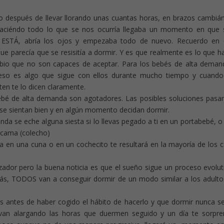
 después de llevar llorando unas cuantas horas, en brazos cambiá
haciéndo todo lo que se nos ocurría llegaba un momento en que 
 ESTÁ, abría los ojos y empezaba todo de nuevo. Recuerdo en 
arecía que se resisitía a dormir. Y es que realmente es lo que h
mbio que no son capaces de aceptar. Para los bebés de alta deman
 eso es algo que sigue con ellos durante mucho tiempo y cuand
ten te lo dicen claramente.
ebé de alta demanda son agotadores. Las posibles soluciones pasa
 se sientan bien y en algún momento decidan dormir.
a se eche alguna siesta si lo llevas pegado a ti en un portabebé, o 
a cama (colecho)
en una cuna o en un cochecito te resultará en la mayoría de los 
ador pero la buena noticia es que el sueño sigue un proceso evolut
ás, TODOS van a conseguir dormir de un modo similar a los adulto
s antes de haber cogido el hábito de hacerlo y que dormir nunca s
, van alargando las horas que duermen seguido y un día te sorpr