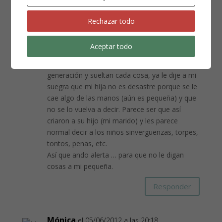
Rechazar todo
Ana
el 05/06/2012 a las 16:15
Si, es cierto, hay que tener cuidado. De mi hija,
Aceptar todo
no digo a otros ni a ella que es de alta
demanda, es ella y punto. Mis suegros son otra
generación y sueltan cada cosa, ya le dije a mi
suegra que mi hija no es desastre porque se le
cae algo de las manos (aún es pequeña) y que
no se lo vuelva a decir. Parece ser que así
criaron a su hijo (mi marido) y les parece
normal decir a los niños sinverguenzas, torpes,
tontos, penas, etc.
Así que ando alerta … para que no le digan
cosas a mi pequeña.
Responder
Mónica
el 05/06/2012 a las 20:18