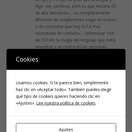
digo «ay, perdona, pero es que Victoria ES
de alta demanda»… es completamente
diferente de simplemente coger en brazos
o de comentar que hoy ESTA mas
necesitada de contacto… Diferenciar SER
de ESTAR, la magia del lenguaje que evita
etiquetas y se centra en las personas…
Cookies
Responder
Mónica
el 05/06/2012 a las 08:48
Usamos cookies. Si te parece bien, simplemente
Rosario estoy de acuerdo en lo que dices, el
haz clic en «Aceptar todo». También puedes elegir
problema es que más a menudo de lo que nos
qué tipo de cookies quieres haciendo clic en
damos cuenta decimos cosas como: «Mira que
«Ajustes».
Lee nuestra política de cookies
eres intenso», «todo el día estás pidiendo»…y
es ahí cuando le estamos poniendo la etiqueta.
Responder
Ajustes