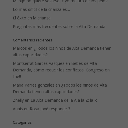
Mi hijo no quiere vestirse ¡Y yo me tiro de los pelos!
Lo mas difícil de la crianza es…
El éxito en la crianza
Preguntas más frecuentes sobre la Alta Demanda
Comentarios recientes
Marcos
en
¿Todos los niños de Alta Demanda tienen
altas capacidades?
Montserrat Garcés Vázquez
en
Bebés de Alta
Demanda, cómo reducir los conflictos: Congreso on
line!!
Maria Parres gonzalez
en
¿Todos los niños de Alta
Demanda tienen altas capacidades?
Zhelly
en
La Alta Demanda de la A a la Z: la R
Anais
en
Rosa Jové responde 3
Categorías