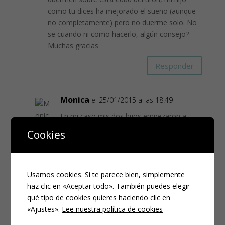
como tu dices ha mejorado el sueño (aunque
no completamente) pero no duerme solo. No
se cuando ni como hacerlo, algún consejo?
Muchas gracias
Responder
Monica
el 25/01/2015 a las 18:49
En mi caso mis dos hijos empezaron a
mejorar el sueño alrededor de los 2 años,
Cookies
pero no se consolidó hasta los 3, es decir
con 2 empezaron a hacer alguna noche
esporádica del tirón pero no ha sido hasta
cumplir los 3 que eso ha sido de manera
Usamos cookies. Si te parece bien, simplemente
continua.
haz clic en «Aceptar todo». También puedes elegir
qué tipo de cookies quieres haciendo clic en
Responder
«Ajustes».
Lee nuestra política de cookies