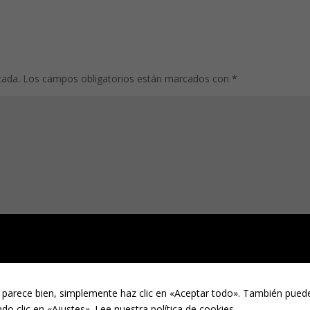
cada.
Los campos obligatorios están marcados con
*
 parece bien, simplemente haz clic en «Aceptar todo». También puede
do clic en «Ajustes».
Lee nuestra política de cookies