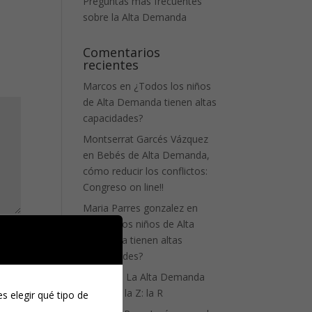
Preguntas más frecuentes
sobre la Alta Demanda
Comentarios
recientes
Marcos
en
¿Todos los niños
de Alta Demanda tienen altas
capacidades?
Montserrat Garcés Vázquez
en
Bebés de Alta Demanda,
cómo reducir los conflictos:
Congreso on line!!
Maria Parres gonzalez
en
¿Todos los niños de Alta
Demanda tienen altas
capacidades?
Zhelly
en
La Alta Demanda
de la A a la Z: la R
s elegir qué tipo de