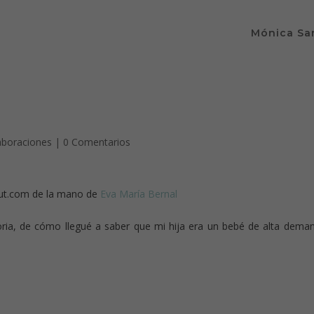
Mónica Sa
aboraciones
|
0 Comentarios
out.com de la mano de
Eva María Bernal
storia, de cómo llegué a saber que mi hija era un bebé de alta dema
.