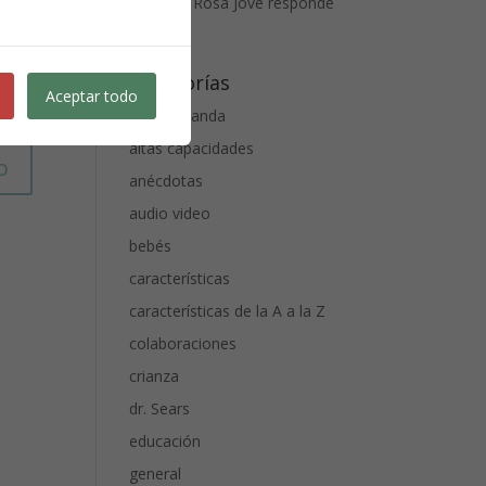
Anais
en
Rosa Jové responde
3
Categorías
Aceptar todo
alta demanda
altas capacidades
anécdotas
audio video
bebés
características
características de la A a la Z
colaboraciones
crianza
dr. Sears
educación
general