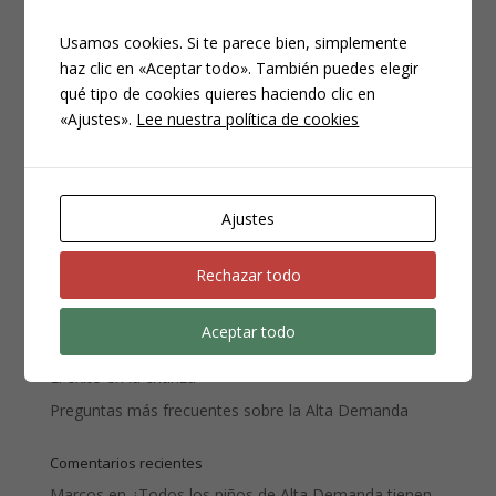
Usamos cookies. Si te parece bien, simplemente
haz clic en «Aceptar todo». También puedes elegir
qué tipo de cookies quieres haciendo clic en
«Ajustes».
Lee nuestra política de cookies
Ajustes
Entradas recientes
Rechazar todo
El sueño en los niños de alta demanda.
Mi hijo no quiere vestirse ¡Y yo me tiro de los pelos!
Aceptar todo
Lo mas difícil de la crianza es…
El éxito en la crianza
Preguntas más frecuentes sobre la Alta Demanda
Comentarios recientes
Marcos
en
¿Todos los niños de Alta Demanda tienen