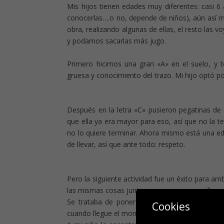
Mis hijos tienen edades muy diferentes: casi 
conocerlas….o no, depende de niños), aún así 
obra, realizando algunas de ellas, el resto las
y podamos sacarlas más jugo.
Primero hicimos una gran «A» en el suelo, y t
gruesa y conocimiento del trazo. Mi hijo optó por
Después en la letra «C» pusieron pegatinas de 
que ella ya era mayor para eso, así que no la t
no lo quiere terminar. Ahora mismo está una eda
de llevar, así que ante todo: respeto.
Pero la siguiente actividad fue un éxito para a
las mismas cosas juntos me parece maravilloso
Se trataba de poner garbanzos en la letra «S».
Cookies
cuando llegue el momento de practicar lectoescr