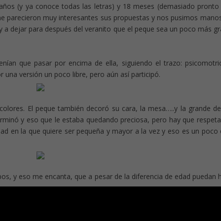
6 años (y ya conoce todas las letras) y 18 meses (demasiado pronto
me parecieron muy interesantes sus propuestas y nos pusimos manos
 voy a dejar para después del veranito que el peque sea un poco más g
enían que pasar por encima de ella, siguiendo el trazo: psicomotri
 una versión un poco libre, pero aún así participó.
colores. El peque también decoró su cara, la mesa…..y la grande de
erminó y eso que le estaba quedando preciosa, pero hay que respetar
d en la que quiere ser pequeña y mayor a la vez y eso es un poco di
mbos, y eso me encanta, que a pesar de la diferencia de edad puedan 
.
 Es un ejercicio excelente de psicomotricidad fina, imprescindible
itura.