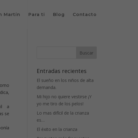
n Martín
Para ti
Blog
Contacto
Entradas recientes
El sueño en los niños de alta
torno
demanda.
dica,
Mi hijo no quiere vestirse ¡Y
yo me tiro de los pelos!
il a
Lo mas difícil de la crianza
as se
es…
ponía
El éxito en la crianza