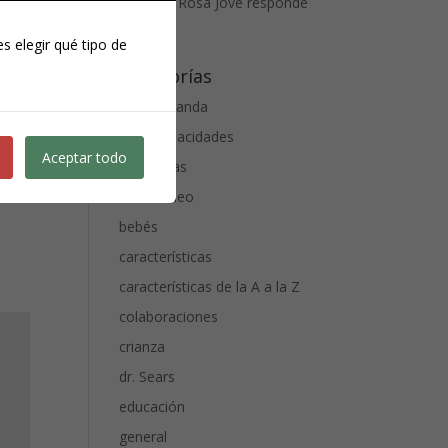
n por
Anais
en
Rosa Jové responde
 dedo
3
s elegir qué tipo de
Categorías
están
alta demanda
onde
altas capacidades
Aceptar todo
anécdotas
audio video
bebés
características
características de la A a la Z
colaboraciones
crianza
dr. Sears
educación
general