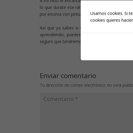
A mi niño le encantan este tipo de actividade
lo que durate ese rato está tranquilo y la nena
Usamos cookies. Si te
por encima con pintura de dedos «sintiendo» el tr
cookies quieres hacien
Así que ya sabes si quieres dar a tus hijos un 
aprendiendo, puedes apuntarte al curso de
Ju
seguro que tendremos oportunidad de ver nuevo
Enviar comentario
Tu dirección de correo electrónico no será publi