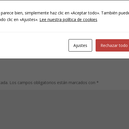
s, hacemos muchas y variadas y además requieren gran concentració
 hizo la actividad completa: pegar los garbanzos y después pasar el
 parece bien, simplemente haz clic en «Aceptar todo». También puede
azo de la letra.
do clic en «Ajustes».
Lee nuestra política de cookies
aprendizaje vivencial, en el que sientan y se involucren en lo que 
egos en Familia
, y seguir atenta a la página
Deberes en Familia
d
s y fantásticos proyectos como este.
Ajustes
Rechazar todo
cada.
Los campos obligatorios están marcados con
*