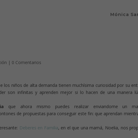
Mónica Sa
ción
|
0 Comentarios
 los niños de alta demanda tienen muchísima curiosidad por su en
der son infinitas y aprenden mejor si lo hacen de una manera lú
ia
que ahora mismo puedes realizar
enviandome un ma
ones de propuestas para conseguir este fin: que aprendan mientr
eresante:
Deberes en Familia
, en el que una mamá, Noelia, nos pro