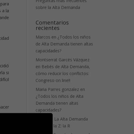
Preguntas más frecuentes
 para
sobre la Alta Demanda
 a la
rande
Comentarios
recientes
Marcos
en
¿Todos los niños
cidad
de Alta Demanda tienen altas
capacidades?
Montserrat Garcés Vázquez
cidió
en
Bebés de Alta Demanda,
la si
cómo reducir los conflictos:
fícil
Congreso on line!!
Maria Parres gonzalez
en
¿Todos los niños de Alta
Demanda tienen altas
hacer
capacidades?
Zhelly
en
La Alta Demanda
 para
de la A a la Z: la R