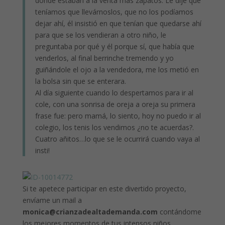
donde estaban a la venta más zapatos. Le dije que
teníamos que llevárnoslos, que no los podíamos
dejar ahí, él insistió en que tenían que quedarse ahí
para que se los vendieran a otro niño, le
preguntaba por qué y él porque sí, que había que
venderlos, al final berrinche tremendo y yo
guiñándole el ojo a la vendedora, me los metió en
la bolsa sin que se enterara.
Al día siguiente cuando lo despertamos para ir al
cole, con una sonrisa de oreja a oreja su primera
frase fue: pero mamá, lo siento, hoy no puedo ir al
colegio, los tenis los vendimos ¿no te acuerdas?.
Cuatro añitos…lo que se le ocurrirá cuando vaya al
insti!
Si te apetece participar en este divertido proyecto,
envíame un mail a
monica@crianzadealtademanda.com
contándome
los mejores momentos de tus intensos niños.