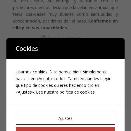
su entusiasmo, su entrega y hablando con sus
profesores que nos decían que la veían encantada, que
tenía cualidades muy buenas como sensibilidad y
concentración, decidimos dar el paso.
Confiamos en
ella y en sus capacidades
.
Cookies
Ahora está feliz, ha descubierto un instrumento que le
ayuda a
canalizar su sensibilidad
, en el que tiene
que utilizar todo su
tesón
y
fuerza de voluntad
y
Usamos cookies. Si te parece bien, simplemente
con el que puede
canalizar su energía
. Ahora tiene
haz clic en «Aceptar todo». También puedes elegir
nuevas amistades con las que comparte una pasión. Y
qué tipo de cookies quieres haciendo clic en
nosotros estamos ahí, siempre atentos a sus sueños,
«Ajustes».
Lee nuestra política de cookies
acompañándola en este caso en su entusiasmo
porque yo ya no la entiendo cuando me habla de
música 😛
Ajustes
Todo esto tan maravilloso tiene un pequeño
problemilla, las clases son un poco tarde y sale tan