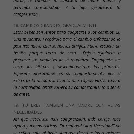
llorar, le cambias la camiseta de malos modos y
terminas consolándolo. Y tu hijo agradecerá tu
comprensión .
18. CAMBIOS GRANDES, GRADUALMENTE.
Estos bebés son lentos para adaptarse a los cambios. Ej.
Una mudanza. Prepárale para el cambio enfatizando lo
positivo: nuevo cuarto, nuevos amigos, nueva escuela, un
bonito parque cerca de casa… Déjale ayudarte a
preparar los paquetes de la mudanza. Empaqueta sus
cosas las últimas y desempaquetalas las primeras.
Espérate alteraciones en su comportamiento por el
estrés de la mudanza. Cuanto más rápido vuelva todo a
la normalidad, antes volverá su comportamiento a ser el
de antes.
19. TU ERES TAMBIÉN UNA MADRE CON ALTAS
NECESIDADES.
Así que necesitas: más comprensión, más coraje, más
ayuda y menos críticas. En realidad “Alta Necesidad” no
se refiere solo al bebé, sino que describe las relaciones