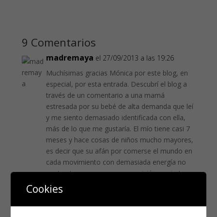
9 Comentarios
madremaya
el 27/09/2013 a las 19:26
Muchísimas gracias Mónica por este blog, en
especial, por esta entrada. Descubrí el blog a
través de un comentario a una mamá
estresada por su bebé de alta demanda que leí
y me siento demasiado identificada con ella,
más de lo que me gustaría. El mío tiene casi 7
meses y hace cosas de niños mucho mayores,
es decir que su afán por comerse el mundo en
cada movimiento con demasiada energía no
contrastan con su escasa precisión y acierto
porque, evidentemente, es demasiado
Cookies
pequeño para lo que pretende. En mi blog, al
que te invito por cierto, escribí una entrada