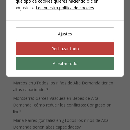
qué tipo de cookies quieres haciendo clic en
«Ajustes».
Lee nuestra política de cookies
Entradas recientes
El sueño en los niños de alta demanda.
Ajustes
Mi hijo no quiere vestirse ¡Y yo me tiro de los pelos!
Lo mas difícil de la crianza es…
Rechazar todo
El éxito en la crianza
Preguntas más frecuentes sobre la Alta Demanda
Aceptar todo
Comentarios recientes
Marcos
en
¿Todos los niños de Alta Demanda tienen
altas capacidades?
Montserrat Garcés Vázquez
en
Bebés de Alta
Demanda, cómo reducir los conflictos: Congreso on
line!!
Maria Parres gonzalez
en
¿Todos los niños de Alta
Demanda tienen altas capacidades?