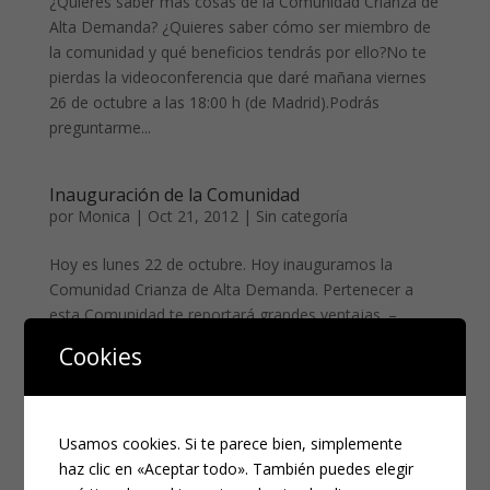
¿Quieres saber más cosas de la Comunidad Crianza de
Alta Demanda? ¿Quieres saber cómo ser miembro de
la comunidad y qué beneficios tendrás por ello?No te
pierdas la videoconferencia que daré mañana viernes
26 de octubre a las 18:00 h (de Madrid).Podrás
preguntarme...
Inauguración de la Comunidad
por
Monica
|
Oct 21, 2012
|
Sin categoría
Hoy es lunes 22 de octubre. Hoy inauguramos la
Comunidad Crianza de Alta Demanda. Pertenecer a
esta Comunidad te reportará grandes ventajas. –
Acceso a un foro privado, donde podrás contactar con
Cookies
otras mamás de niños de Alta Demanda con las que
podrás compartir...
Usamos cookies. Si te parece bien, simplemente
« Entradas más antiguas
haz clic en «Aceptar todo». También puedes elegir