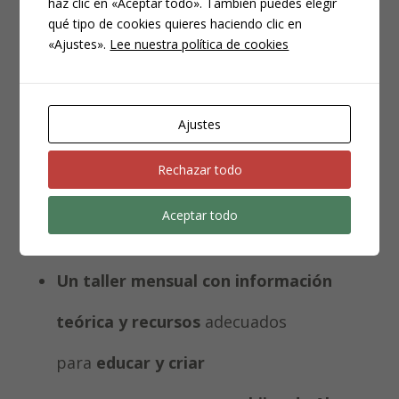
haz clic en «Aceptar todo». También puedes elegir
qué tipo de cookies quieres haciendo clic en
«Ajustes».
Lee nuestra política de cookies
¿Qué
vas a encontrar
?
Ajustes
Grupo privado e interactivo
en
Rechazar todo
Facebook donde nunca te sentirás sola
Aceptar todo
y podrás compartir tus reflexiones
Un taller mensual con información
teórica
y recursos
adecuados
para
educar y criar