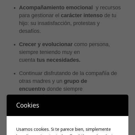
Acompañamiento emocional
y recursos
para gestionar el
carácter intenso
de tu
hijo: su insatisfacción, protestas y
desafíos.
Crecer y evolucionar
como persona,
siempre teniendo muy en
cuenta
tus necesidades.
Continuar disfrutando de la compañía de
otras madres y un
grupo de
encuentro
donde siempre
encontrarás comprensión.
Cookies
Seguimiento continuo en un grupo
exclusivo de WhatsApp
Usamos cookies. Si te parece bien, simplemente